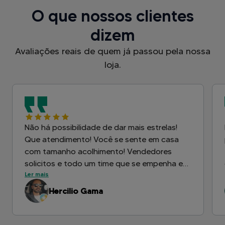
O que nossos clientes
dizem
Avaliações reais de quem já passou pela nossa
loja.
Não há possibilidade de dar mais estrelas!
Que atendimento! Você se sente em casa
com tamanho acolhimento! Vendedores
solicitos e todo um time que se empenha em
Ler mais
entregar tudo o que pode para que você
saia muito satisfeito. Sou cliente desde
Hercilio Gama
2014, tirei o meu primeiro carro aqui, quando
na época era América Ford!