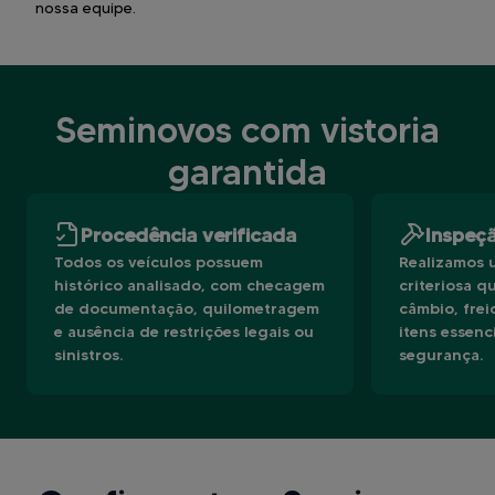
nossa equipe.
Seminovos com vistoria
garantida
Procedência verificada
Inspeç
Todos os veículos possuem
Realizamos u
histórico analisado, com checagem
criteriosa q
de documentação, quilometragem
câmbio, frei
e ausência de restrições legais ou
itens essen
sinistros.
segurança.